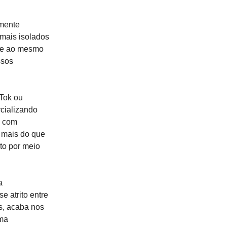
mente
mais isolados
s e ao mesmo
ssos
Tok ou
cializando
s com
 mais do que
to por meio
a
e atrito entre
s, acaba nos
uma