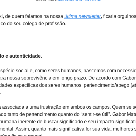
nkl, de quem falamos na nossa
última newsletter
, ficaria orgulho
ico do seu colega de profissão.
o e autenticidade.
pécie social e, como seres humanos, nascemos com necessi
 para nossa sobrevivência em longo prazo. De acordo com Gabo
dades específicas dos seres humanos: pertencimento/apego (
a
.
tá associada a uma frustração em ambos os campos. Quem se s
ado tanto de pertencimento quanto do “sentir-se útil”. Gabor Ma
umana inerente de buscar significado e seu impacto significat
e mental. Assim, quanto mais significativa for sua vida, melhores