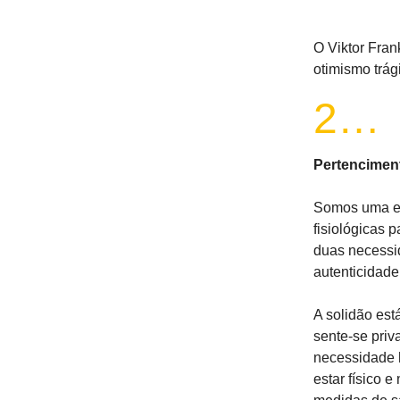
O Viktor Fra
otimismo trág
2…
Pertenciment
Somos uma es
fisiológicas
duas necessi
autenticidade
A solidão es
sente-se priv
necessidade h
estar físico 