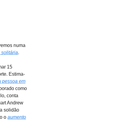
vivemos numa
solitária
.
mar 15
rte. Estima-
ma pessoa em
orporado como
lo, conta
uart Andrew
da solidão
mo o
aumento