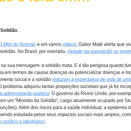
Solidão.
O Mito do Normal
, e em vários
vídeos
, Gabor Maté alerta que 
olidão. No Brasil, por exemplo,
metade da população se sente 
 na sua mensagem: a solidão mata. E é tão perigosa quanto fu
dia em termos de causar doenças ou potencializar doenças e mo
amento social e a solidão
reduzam a expectativa de vida de u
 O problema adquiriu tantas proporções societais que já foi inc
a administração pública
. O governo do Reino Unido, por exemp
om um “Ministro da Solidão”, cargo atualmente ocupado por St
 funções). Além dos riscos para a saúde individual, a epidemia 
endo estudada pelos seus impactos sociais mais amplos, co
 político e ideológico
.