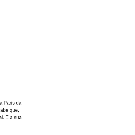
a Paris da
sabe que,
l. E a sua