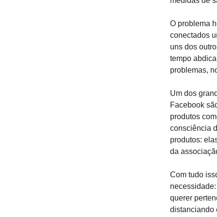
medidas de sa
O problema h
conectados u
uns dos outr
tempo abdica
problemas, no
Um dos grand
Facebook são
produtos com
consciência d
produtos: ela
da associaçã
Com tudo iss
necessidade: 
querer perte
distanciando