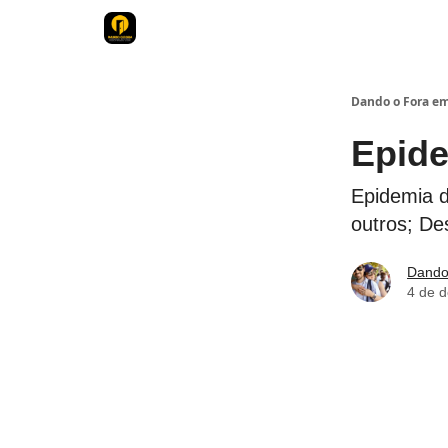
Dando o Fora em..
Epide
Epidemia da
outros; De
Dando
4 de 