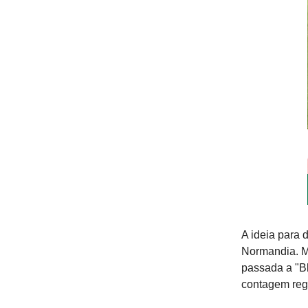
A ideia para 
Normandia. M
passada a "Bl
contagem reg