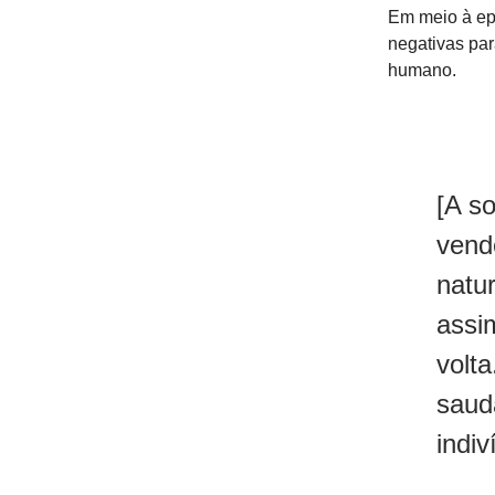
Em meio à ep
negativas par
humano.
[A s
vend
natu
assi
volt
saud
indiv