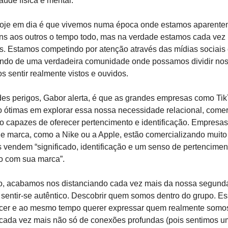
úde física e mental.
oje em dia é que vivemos numa época onde estamos aparente
ns aos outros o tempo todo, mas na verdade estamos cada vez 
os. Estamos competindo por atenção através das mídias sociai
ndo de uma verdadeira comunidade onde possamos dividir no
s sentir realmente vistos e ouvidos.
es perigos, Gabor alerta, é que as grandes empresas como Tik
 ótimas em explorar essa nossa necessidade relacional, comer
o capazes de oferecer pertencimento e identificação. Empresa
e marca, como a Nike ou a Apple, estão comercializando muito
s vendem “significado, identificação e um senso de pertencimen
o com sua marca”.
o, acabamos nos distanciando cada vez mais da nossa segund
sentir-se autêntico. Descobrir quem somos dentro do grupo. Ess
ncer e ao mesmo tempo querer expressar quem realmente somo
 cada vez mais não só de conexões profundas (pois sentimos 