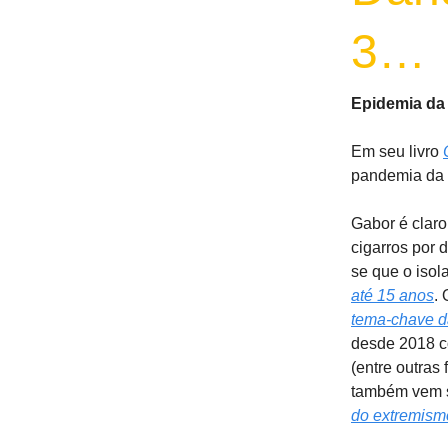
3…
Epidemia da 
Em seu livro
pandemia da s
Gabor é claro
cigarros por 
se que o isol
até 15 anos
.
tema-chave d
desde 2018 c
(entre outras
também vem s
do extremismo