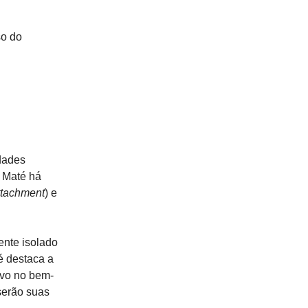
so do
dades
r Maté há
ttachment
) e
ente isolado
té destaca a
ivo no bem-
 serão suas