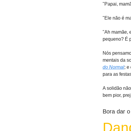
"Papai, mamãe
"Ele não é mal
"Ah mamãe, el
pequeno? É p
Nós pensamos
mentais da so
do Normal
; e
para as festa
A solidão não
bem pior, pre
Bora dar o
Dan