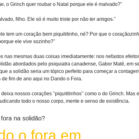
, o Grinch quer roubar o Natal porque ele é malvado?"
vado, filho. Ele só é muito triste por não ter amigos."
e tem um coração bem piquititinho, né? Por que o coraçãozinh
orque ele vive sozinho?"
 nas mesmas duas coisas imediatamente: nos nefastos efeitos 
lidão abordados pelo psiquiatra canadense, Gabor Maté, em se
 que a solidão seria um tópico perfeito para começar a contage
s de fim de ano aqui no Dando o Fora.
 deixa nossos corações "piquititinhos" como o do Grinch. Mas e
judicando todo o nosso corpo, mente e senso de existência.
 fora na solidão?
do o fora em…